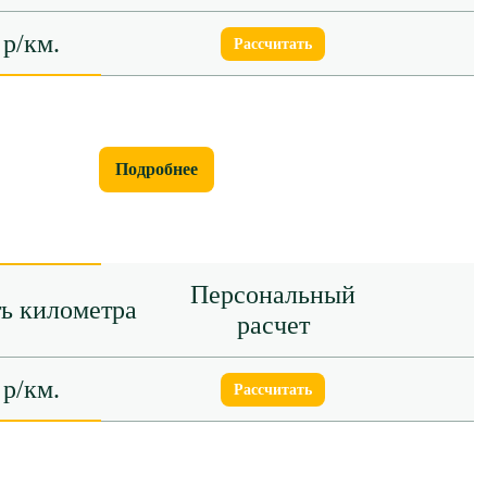
 р/км.
Рассчитать
Подробнее
Персональный
ь километра
расчет
 р/км.
Рассчитать