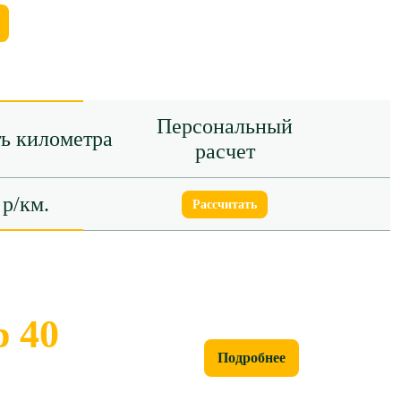
Персональный
ь километра
расчет
 р/км.
Рассчитать
 40
Подробнее