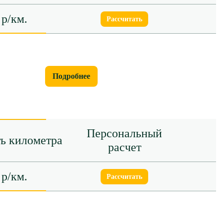
 р/км.
Рассчитать
Подробнее
Персональный
ь километра
расчет
 р/км.
Рассчитать