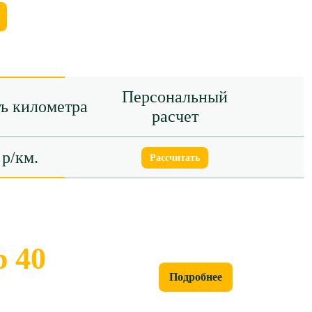
Персональный
ь километра
расчет
 р/км.
Рассчитать
 40
Подробнее