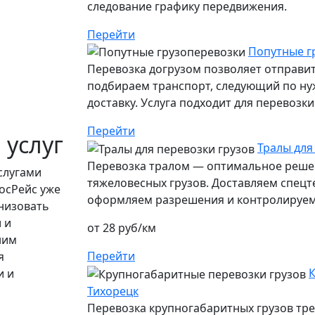
следование графику передвижения.
Перейти
Попутные г
Перевозка догрузом позволяет отправит
подбираем транспорт, следующий по ну
доставку. Услуга подходит для перевозк
Перейти
 услуг
Тралы для
Перевозка тралом — оптимальное решен
слугами
тяжеловесных грузов. Доставляем спецт
осРейс уже
оформляем разрешения и контролируем 
низовать
 и
от 28 руб/км
ним
Перейти
я
К
и и
Тихорецк
Перевозка крупногабаритных грузов тр