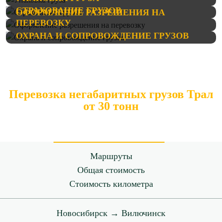
СТРАХОВАНИЕ ГРУЗОВ
ОФОРМЛЕНИЕ РАЗРЕШЕНИЯ НА
ПЕРЕВОЗКУ
ОХРАНА И СОПРОВОЖДЕНИЕ ГРУЗОВ
Перевозка негабаритных грузов Трал
от 30 тонн
Маршруты
Общая стоимость
Стоимость километра
Новосибирск → Вилючинск