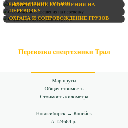
СТРАХОВАНИЕ ГРУЗОВ
ОФОРМЛЕНИЕ РАЗРЕШЕНИЯ НА
ПЕРЕВОЗКУ
ОХРАНА И СОПРОВОЖДЕНИЕ ГРУЗОВ
Перевозка спецтехники Трал
Маршруты
Общая стоимость
Стоимость километра
Новосибирск → Копейск
≈ 124684 р.