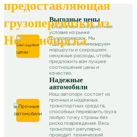
предоставляющая
Выгодные цены
грузоперевозки из
Предлагаем конкурентные
условия на рынке
Новосибирска
грузоперевозок. Мы
тщательно оптимизируем
маршруты и сокращаем
ненужные расходы, чтобы
предложить вам лучшее
соотношение цены и
качества.
Надежные
автомобили
Наш автопарк состоит из
прочных и надёжных
транспортных средств,
способных перевозить груз в
любую точку страны без
риска повреждения. Весь
транспорт регулярно
проходит технический