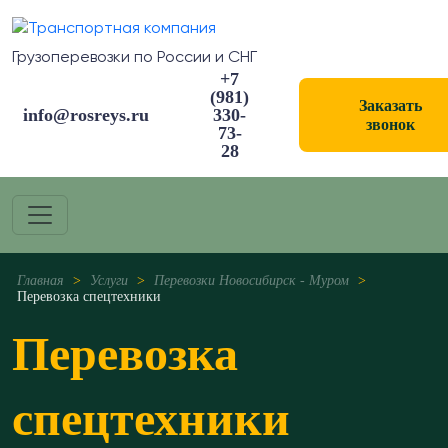
Грузоперевозки по России и СНГ
+7
(981)
Заказать
info@rosreys.ru
330-
звонок
73-
28
Главная
>
Услуги
>
Перевозки Новосибирск - Муром
>
Перевозка спецтехники
Перевозка
спецтехники