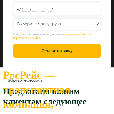
Выберите массу груза
Нажимая «Оставить заявку», вы даете
согласие на обработку
персональных данных
Оставить заявку
РосРейс —
транспортная
Предлагаем нашим
клиентам следующее
компания,