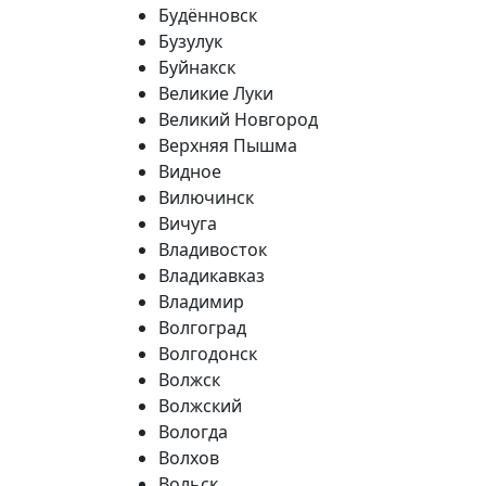
Будённовск
Бузулук
Буйнакск
Великие Луки
Великий Новгород
Верхняя Пышма
Видное
Вилючинск
Вичуга
Владивосток
Владикавказ
Владимир
Волгоград
Волгодонск
Волжск
Волжский
Вологда
Волхов
Вольск