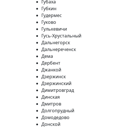
Губаха
Губкин
Гудермес
Гуково
Гулькевичи
Гусь-Хрустальный
Дальнегорск
Дальнереченск
Дема
Дербент
Джанкой
Дзержинск
Дзержинский
Димитровград
Динская
Дмитров
Долгопрудный
Домодедово
Донской