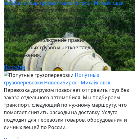
негабаритных грузов Новосибирск - Михайловск
Грузы такого типа делятся на тяжеловесные,
длинномерные и крупногабаритные. Любой из них
мы доставим по месту назначения, обеспечим
сохранность и разработаем самый лучший маршрут.
Гарантируем соблюдение правил перевозки
негабаритных грузов и четкое следование графику
передвижения.
Перейти
Попутные
грузоперевозки Новосибирск - Михайловск
Перевозка догрузом позволяет отправить груз без
заказа отдельного автомобиля. Мы подбираем
транспорт, следующий по нужному маршруту, что
помогает снизить расходы на доставку. Услуга
подходит для перевозки товаров, оборудования и
личных вещей по России.