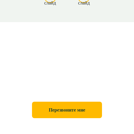
Есть вопросы?
Смело звоните нам по телефону
+7 (981) 330-73-28
Перезвоните мне