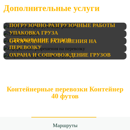
Дополнительные услуги
ПОГРУЗОЧНО-РАЗГРУЗОЧНЫЕ РАБОТЫ
УПАКОВКА ГРУЗА
СТРАХОВАНИЕ ГРУЗОВ
ОФОРМЛЕНИЕ РАЗРЕШЕНИЯ НА
ПЕРЕВОЗКУ
ОХРАНА И СОПРОВОЖДЕНИЕ ГРУЗОВ
Контейнерные перевозки Контейнер
40 футов
Маршруты