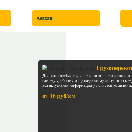
Куда перевезти
Грузоперево
Доставка любых грузов с гарантией сохранности 
самому удобному и проверенному логистическом
вся актуальная информация у логистов компании,
от 16 руб/км