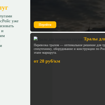
луг
слугами
сРейс уже
Перейти
изовать
 и
ним
Тралы для
я
 и
Перевозка тралом — оптимальное решение для тр
спецтехнику, оборудование и конструкции по Ро
этапе маршрута.
от 28 руб/км