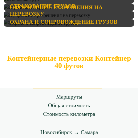
СТРАХОВАНИЕ ГРУЗОВ
ОФОРМЛЕНИЕ РАЗРЕШЕНИЯ НА
ПЕРЕВОЗКУ
ОХРАНА И СОПРОВОЖДЕНИЕ ГРУЗОВ
Контейнерные перевозки Контейнер
40 футов
Маршруты
Общая стоимость
Стоимость километра
Новосибирск → Самара