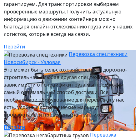
гарантируем. Для транспортировки выбираем
проверенные маршруты. Получить актуальную
информацию о движении контейнера можно
благодаря онлайн-отслеживанию груза или у наших
логистов, которые всегда на связи.
Перейти
Перевозка спецтехники
Новосибирск - Узловая
Это может быть сельскохозяйственная, дорожно-
строительная и любая другая спецтехника. В
зависимости от специфики груза мы предложим
самый оптимальный способ доставки. Все
необходимое оборудование для перевозки у нас
есть, удобные логистические маршруты
проработаны и проверены на практике.
Перейти
Перевозка