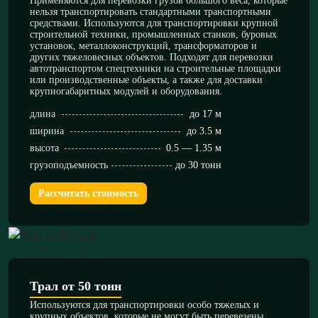
Применяются для перевозки грузов большого веса, которые
нельзя транспортировать стандартными транспортными
средствами. Используются для транспортировки крупной
строительной техники, промышленных станков, буровых
установок, металлоконструкций, трансформаторов и
других тяжеловесных объектов. Подходят для перевозки
автотранспортом спецтехники на строительные площадки
или производственные объекты, а также для доставки
крупногабаритных модулей и оборудования.
длина
до 17 м
ширина
до 3.5 м
высота
0.5 — 1.35 м
грузоподъемность
до 30 тонн
Рассчитать стоимость
Трал от 50 тонн
Используются для транспортировки особо тяжелых и
крупных объектов, которые не могут быть перевезены