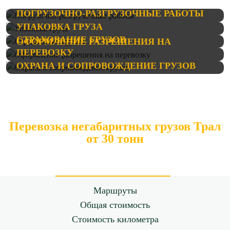
ПОГРУЗОЧНО-РАЗГРУЗОЧНЫЕ РАБОТЫ
УПАКОВКА ГРУЗА
СТРАХОВАНИЕ ГРУЗОВ
ОФОРМЛЕНИЕ РАЗРЕШЕНИЯ НА
ПЕРЕВОЗКУ
ОХРАНА И СОПРОВОЖДЕНИЕ ГРУЗОВ
Перевозка негабаритных грузов Трал
от 30 тонн
Маршруты
Общая стоимость
Стоимость километра