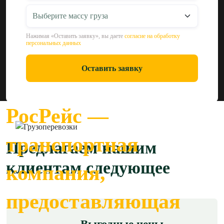
Нажимая «Оставить заявку», вы даете
согласие на обработку
персональных данных
Оставить заявку
РосРейс —
транспортная
Предлагаем нашим
клиентам следующее
компания,
предоставляющая