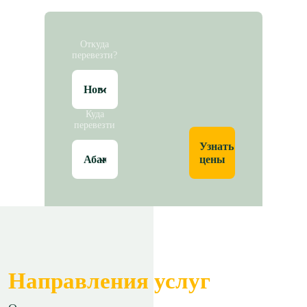
Откуда
перевезти?
Куда
перевезти
Узнать
цены
Направления услуг