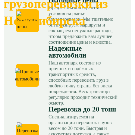
Выгодные цены
грузоперевозки из
Предлагаем конкурентные
условия на рынке
Новосибирска
грузоперевозок. Мы тщательно
оптимизируем маршруты и
сокращаем ненужные расходы,
чтобы предложить вам лучшее
соотношение цены и качества.
Надежные
автомобили
Наш автопарк состоит из
прочных и надёжных
транспортных средств,
способных перевозить груз в
любую точку страны без риска
повреждения. Весь транспорт
регулярно проходит технический
осмотр.
Перевозка до 20 тонн
Специализируемся на
организации перевозок грузов
весом до 20 тонн. Быстрая и
аккуратная погрузка, а также