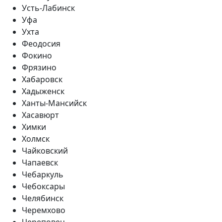
Усть-Лабинск
Уфа
Ухта
Феодосия
Фокино
Фрязино
Хабаровск
Хадыженск
Ханты-Мансийск
Хасавюрт
Химки
Холмск
Чайковский
Чапаевск
Чебаркуль
Чебоксары
Челябинск
Черемхово
Череповец