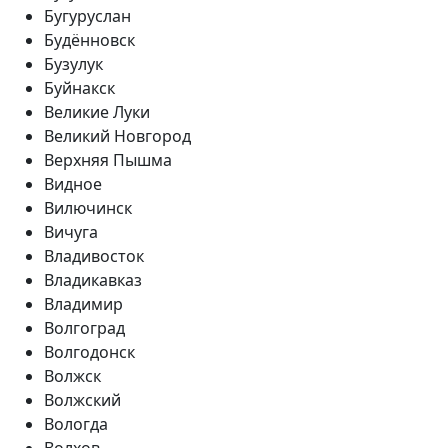
Бугуруслан
Будённовск
Бузулук
Буйнакск
Великие Луки
Великий Новгород
Верхняя Пышма
Видное
Вилючинск
Вичуга
Владивосток
Владикавказ
Владимир
Волгоград
Волгодонск
Волжск
Волжский
Вологда
Волхов