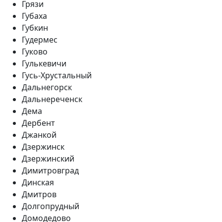
Грязи
Губаха
Губкин
Гудермес
Гуково
Гулькевичи
Гусь-Хрустальный
Дальнегорск
Дальнереченск
Дема
Дербент
Джанкой
Дзержинск
Дзержинский
Димитровград
Динская
Дмитров
Долгопрудный
Домодедово