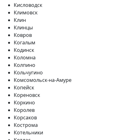
Кисловодск
Климовск
Клин
Клинцы
Ковров
Когалым
Кодинск
Коломна
Колпино
Кольчугино
Комсомольск-на-Амуре
Копейск
Кореновск
Коркино
Королев
Корсаков
Кострома
Котельники
Котлас