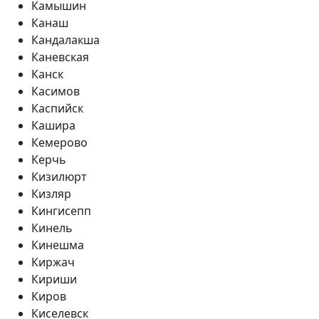
Камышин
Канаш
Кандалакша
Каневская
Канск
Касимов
Каспийск
Кашира
Кемерово
Керчь
Кизилюрт
Кизляр
Кингисепп
Кинель
Кинешма
Киржач
Кириши
Киров
Киселевск