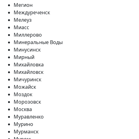
Мегион
Междуреченск
Мелеуз
Миасс
Миллерово
Минеральные Воды
Минусинск
Мирный
Михайловка
Михайловск
Мичуринск
Можайск
Моздок
Морозовск
Москва
Муравленко
Мурино
Мурманск
Муром