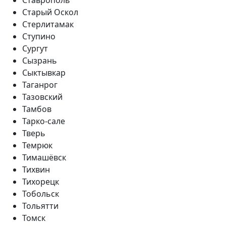
Старый Оскол
Стерлитамак
Ступино
Сургут
Сызрань
Сыктывкар
Таганрог
Тазовский
Тамбов
Тарко-сале
Тверь
Темрюк
Тимашёвск
Тихвин
Тихорецк
Тобольск
Тольятти
Томск