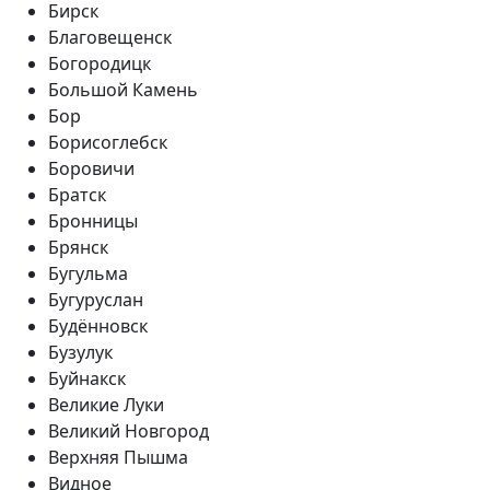
Бирск
Благовещенск
Богородицк
Большой Камень
Бор
Борисоглебск
Боровичи
Братск
Бронницы
Брянск
Бугульма
Бугуруслан
Будённовск
Бузулук
Буйнакск
Великие Луки
Великий Новгород
Верхняя Пышма
Видное