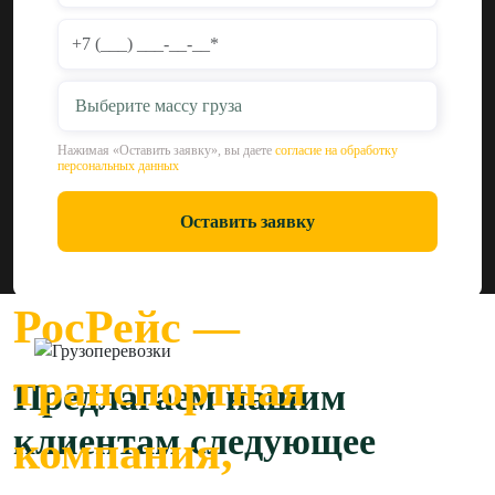
Выберите массу груза
Нажимая «Оставить заявку», вы даете
согласие на обработку
персональных данных
Оставить заявку
РосРейс —
транспортная
Предлагаем нашим
клиентам следующее
компания,