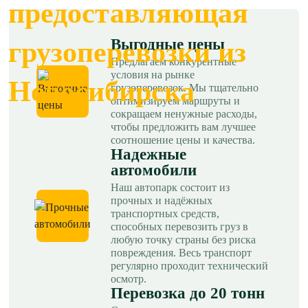
предоставляющая
Выгодные цены
грузоперевозки из
Предлагаем конкурентные
условия на рынке
Новосибирска
грузоперевозок. Мы тщательно
оптимизируем маршруты и
сокращаем ненужные расходы,
чтобы предложить вам лучшее
соотношение цены и качества.
Надежные
автомобили
Наш автопарк состоит из
прочных и надёжных
транспортных средств,
способных перевозить груз в
любую точку страны без риска
повреждения. Весь транспорт
регулярно проходит технический
осмотр.
Перевозка до 20 тонн