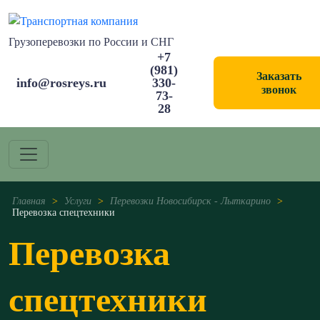
Грузоперевозки по России и СНГ
+7
(981)
Заказать
info@rosreys.ru
330-
звонок
73-
28
Главная
>
Услуги
>
Перевозки Новосибирск - Лыткарино
>
Перевозка спецтехники
Перевозка
спецтехники