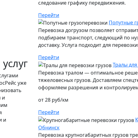
следование графику передвижения.
Перейти
Попутные г
Перевозка догрузом позволяет отправит
подбираем транспорт, следующий по ну
доставку. Услуга подходит для перевозк
Перейти
 услуг
Тралы для
Перевозка тралом — оптимальное решен
слугами
тяжеловесных грузов. Доставляем спецт
осРейс уже
оформляем разрешения и контролируем 
низовать
 и
от 28 руб/км
ним
Перейти
я
К
и и
Обнинск
Перевозка крупногабаритных грузов тр