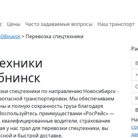
с
Цены
Часто задаваемые вопросы
Наш транспорт
 Обнинск
>
Перевозка спецтехники
Ра
техники
бнинск
зки спецтехники по направлению Новосибирск -
езопасной транспортировки. Мы обеспечиваем
ны и полную сохранность груза благодаря
Воспользуйтесь преимуществами «РосРейс» —
На
, квалифицированные водители, страхование
со
ая у нас трал для перевозки спецтехники, вы
да
сной и быстрой доставке.