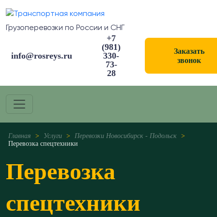
Грузоперевозки по России и СНГ
+7
(981)
Заказать
info@rosreys.ru
330-
звонок
73-
28
Главная
>
Услуги
>
Перевозки Новосибирск - Подольск
>
Перевозка спецтехники
Перевозка
спецтехники