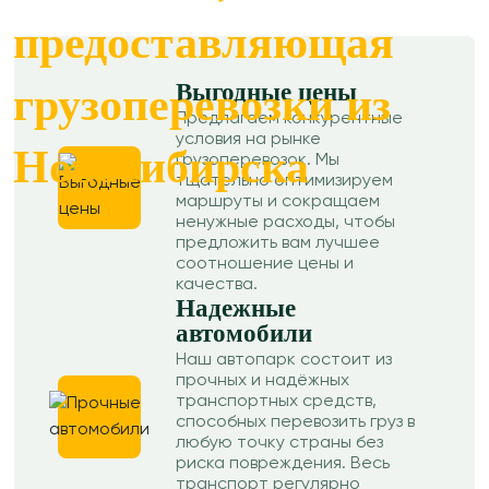
предоставляющая
Выгодные цены
грузоперевозки из
Предлагаем конкурентные
условия на рынке
Новосибирска
грузоперевозок. Мы
тщательно оптимизируем
маршруты и сокращаем
ненужные расходы, чтобы
предложить вам лучшее
соотношение цены и
качества.
Надежные
автомобили
Наш автопарк состоит из
прочных и надёжных
транспортных средств,
способных перевозить груз в
любую точку страны без
риска повреждения. Весь
транспорт регулярно