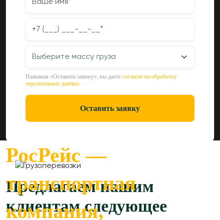
Нажимая «Оставить заявку», вы даете
согласие на обработку
персональных данных
Оставить заявку
РосРейс —
транспортная
Предлагаем нашим
клиентам следующее
компания,