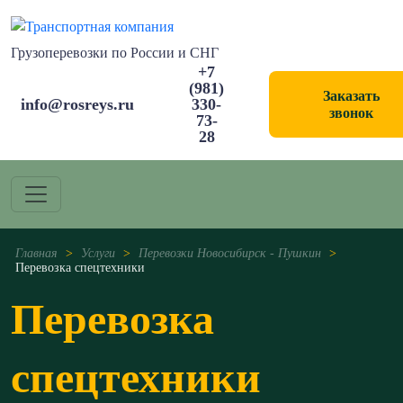
Грузоперевозки по России и СНГ
+7
(981)
Заказать
info@rosreys.ru
330-
звонок
73-
28
Главная
>
Услуги
>
Перевозки Новосибирск - Пушкин
>
Перевозка спецтехники
Перевозка
спецтехники