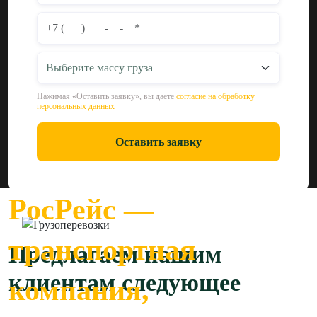
Нажимая «Оставить заявку», вы даете
согласие на обработку
персональных данных
Оставить заявку
РосРейс —
транспортная
Предлагаем нашим
клиентам следующее
компания,