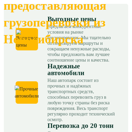
предоставляющая
Выгодные цены
грузоперевозки из
Предлагаем конкурентные
условия на рынке
Новосибирска
грузоперевозок. Мы тщательно
оптимизируем маршруты и
сокращаем ненужные расходы,
чтобы предложить вам лучшее
соотношение цены и качества.
Надежные
автомобили
Наш автопарк состоит из
прочных и надёжных
транспортных средств,
способных перевозить груз в
любую точку страны без риска
повреждения. Весь транспорт
регулярно проходит технический
осмотр.
Перевозка до 20 тонн