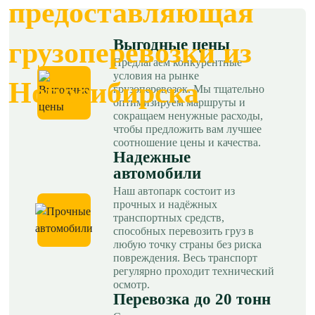
предоставляющая
Выгодные цены
грузоперевозки из
Предлагаем конкурентные
условия на рынке
Новосибирска
грузоперевозок. Мы тщательно
оптимизируем маршруты и
сокращаем ненужные расходы,
чтобы предложить вам лучшее
соотношение цены и качества.
Надежные
автомобили
Наш автопарк состоит из
прочных и надёжных
транспортных средств,
способных перевозить груз в
любую точку страны без риска
повреждения. Весь транспорт
регулярно проходит технический
осмотр.
Перевозка до 20 тонн