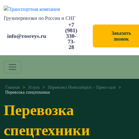
Грузоперевозки по России и СНГ
+7
(981)
Заказать
info@rosreys.ru
330-
звонок
73-
28
Главная
>
Услуги
>
Перевозки Новосибирск - Тарко-сале
>
Перевозка спецтехники
Перевозка
спецтехники