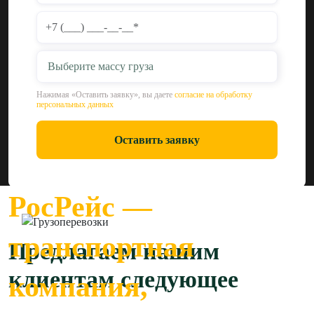
Выберите массу груза
Нажимая «Оставить заявку», вы даете
согласие на обработку
персональных данных
Оставить заявку
РосРейс —
транспортная
Предлагаем нашим
клиентам следующее
компания,