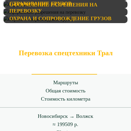
СТРАХОВАНИЕ ГРУЗОВ
ОФОРМЛЕНИЕ РАЗРЕШЕНИЯ НА
ПЕРЕВОЗКУ
ОХРАНА И СОПРОВОЖДЕНИЕ ГРУЗОВ
Перевозка спецтехники Трал
Маршруты
Общая стоимость
Стоимость километра
Новосибирск → Волжск
≈ 199509 р.